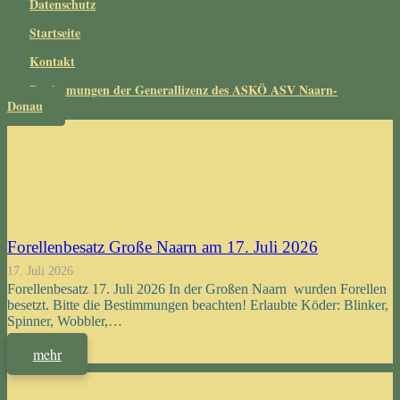
Datenschutz
Startseite
Kontakt
Bestimmungen der Generallizenz des ASKÖ ASV Naarn-
Donau
Forellenbesatz Große Naarn am 17. Juli 2026
17. Juli 2026
Forellenbesatz 17. Juli 2026 In der Großen Naarn wurden Forellen
besetzt. Bitte die Bestimmungen beachten! Erlaubte Köder: Blinker,
Spinner, Wobbler,…
mehr