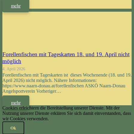
mehr
Forellenfischen mit Tageskarten 18. und 19. April nicht
möglich
4. April 2026
Forellenfischen mit Tageskarten ist dieses Wochenende (18. und 19.
April 2026) nicht möglich. Nähere Informationen:
https://www.naarn-donau.at/forellenfischen ASKÖ Naarn-Donau
Angelsportverein Vorheriger…
mehr
Cookies erleichtern die Bereitstellung unserer Dienste. Mit der
Nutzung unserer Dienste erklären Sie sich damit einverstanden, dass
wir Cookies verwenden.
Ok