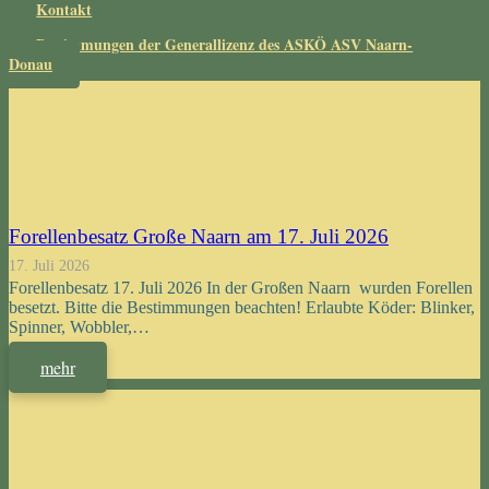
Kontakt
Bestimmungen der Generallizenz des ASKÖ ASV Naarn-
Donau
Forellenbesatz Große Naarn am 17. Juli 2026
17. Juli 2026
Forellenbesatz 17. Juli 2026 In der Großen Naarn wurden Forellen
besetzt. Bitte die Bestimmungen beachten! Erlaubte Köder: Blinker,
Spinner, Wobbler,…
mehr