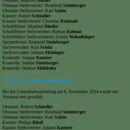
Obmann: Manfred
Binder
Obmann Stellvertreter: Reinhold
Steinberger
Obmann Stellvertreter: Karl
Schön
Kassier: Robert
Schindler
Kassier Stellvertreter: Christian
Roitmair
Schriftführer: Manfred
Binder
Schriftführer Stellvertreter: Roman
Kohout
Schriftführer Stellvertreterin: Ursula
Wakolbinger
Sportreferent: Reinhold
Steinberger
Sachverwalter: Karl
Schön
Sachverwalter: Johann
Meisinger
Kontrolle: Johann
Kastner
Kontrolle: Sabine
Steinberger
Kontrolle: Helmut
Mühleder
2024: Vorstand neu gewählt
Bei der Generalversammlung am 8. November 2024 wurde der
Vorstand neu gewählt.
Obmann: Robert
Schindler
Obmann Stellvertreter: Reinhold
Steinberger
Obmann Stellvertreter: Karl
Schön
Kassier: Philipp
Riedl
Kassier Stellvertreter: Johann
Kastner