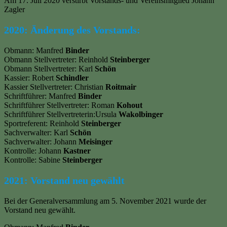
Am 17. Juli 2020 verstirbt Vorstands- und Vereinsmitglied Johann
Zagler
2020: Änderung des Vorstands:
Obmann: Manfred
Binder
Obmann Stellvertreter: Reinhold
Steinberger
Obmann Stellvertreter: Karl
Schön
Kassier: Robert
Schindler
Kassier Stellvertreter: Christian
Roitmair
Schriftführer: Manfred
Binder
Schriftführer Stellvertreter: Roman
Kohout
Schriftführer Stellvertreterin:Ursula
Wakolbinger
Sportreferent: Reinhold
Steinberger
Sachverwalter: Karl
Schön
Sachverwalter: Johann
Meisinger
Kontrolle: Johann
Kastner
Kontrolle: Sabine
Steinberger
2021: Vorstand neu gewählt
Bei der Generalversammlung am 5. November 2021 wurde der
Vorstand neu gewählt.