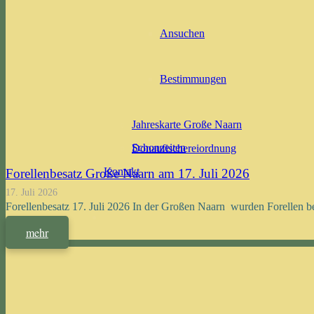
Ansuchen
Bestimmungen
Jahreskarte Große Naarn
Schonzeiten
Donaufischereiordnung
Kontakt
Forellenbesatz Große Naarn am 17. Juli 2026
17. Juli 2026
Forellenbesatz 17. Juli 2026 In der Großen Naarn wurden Forellen b
mehr