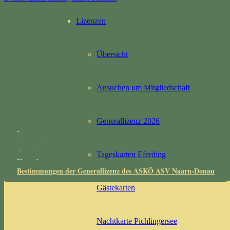
Lizenzen
Forellenbesatz Große Naarn am 17. Juli 2026
Übersicht
Forellenbesatz Große Naarn am 2. Juli 2026
Ansuchen um Mitgliedschaft
Forellenbesatz Klambach am 13. Mai 2026
Generallizenz 2026
Impressum
Datenschutz
Startseite
Tageskarten Eferding
Kontakt
Bestimmungen der Generallizenz des ASKÖ ASV Naarn-Donau
Gästekarten
Nachtkarte Pichlingersee