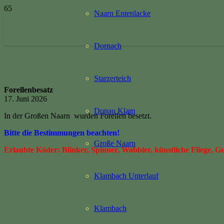
Naarn Entenlacke
Dornach
Starzerteich
Forellenbesatz
17. Juni 2026
Donau Klam
In der Großen Naarn wurden Forellen besetzt.
Bitte die Bestimmungen beachten!
Große Naarn
Erlaubte Köder: Blinker, Spinner, Wobbler, künstliche Fliege, 
Klambach Unterlauf
ASKÖ Naarn-Donau
Klambach
Angelsportverein