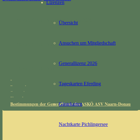
Lizenzen
Forellenbesatz Große Naarn am 17. Juli 2026
Übersicht
Ansuchen um Mitgliedschaft
Forellenbesatz Große Naarn am 2. Juli 2026
Generallizenz 2026
Forellenbesatz Große Naarn am 17. Juni 2026
Impressum
Tageskarten Eferding
Datenschutz
Startseite
Kontakt
Bestimmungen der Generallizenz des ASKÖ ASV Naarn-Donau
Gästekarten
Nachtkarte Pichlingersee