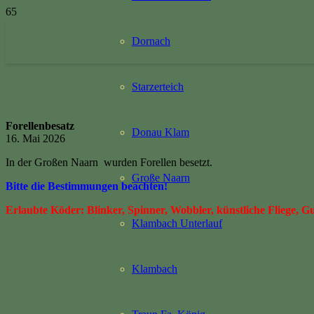
Dornach
Starzerteich
Forellenbesatz
Donau Klam
16. Mai 2026
In der Großen Naarn wurden Forellen besetzt.
Große Naarn
Bitte die Bestimmungen beachten!
Erlaubte Köder: Blinker, Spinner, Wobbler, künstliche Fliege, 
Klambach Unterlauf
Klambach
ASKÖ Naarn-Donau
Angelsportverein